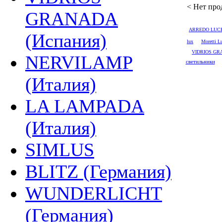
< Нет прод
GRANADA
ARREDO LUC
(Испания)
lux
Moretti L
VIDRIOS G
NERVILAMP
светильники
(Италия)
LA LAMPADA
(Италия)
SIMLUS
BLITZ (Германия)
WUNDERLICHT
(Германия)