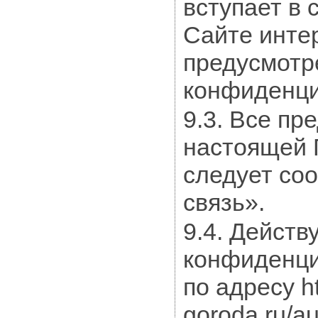
вступает в 
Сайте интер
предусмотр
конфиденци
9.3. Все пр
настоящей 
следует со
связь».
9.4. Дейст
конфиденци
по адресу ht
goroda.ru/au