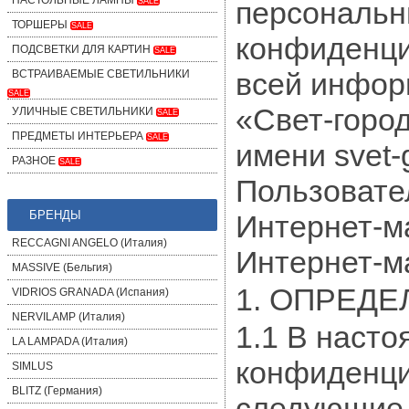
НАСТОЛЬНЫЕ ЛАМПЫ
персональн
SALE
ТОРШЕРЫ
SALE
конфиденци
ПОДСВЕТКИ ДЛЯ КАРТИН
SALE
всей инфор
ВСТРАИВАЕМЫЕ СВЕТИЛЬНИКИ
SALE
«Свет-горо
УЛИЧНЫЕ СВЕТИЛЬНИКИ
SALE
ПРЕДМЕТЫ ИНТЕРЬЕРА
SALE
имени svet-
РАЗНОЕ
SALE
Пользовате
БРЕНДЫ
Интернет-ма
RECCAGNI ANGELO (Италия)
Интернет-м
MASSIVE (Бельгия)
1. ОПРЕД
VIDRIOS GRANADA (Испания)
NERVILAMP (Италия)
1.1 В наст
LA LAMPADA (Италия)
конфиденци
SIMLUS
BLITZ (Германия)
следующие 