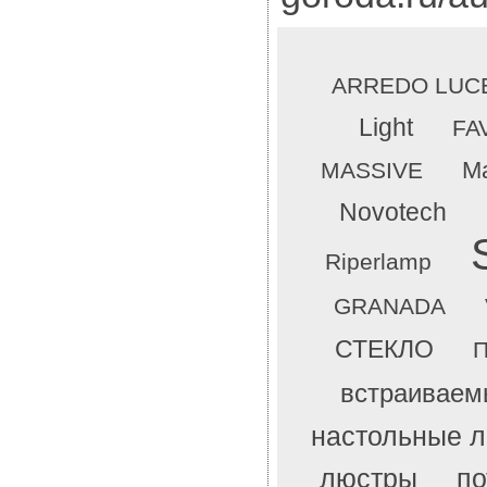
ARREDO LUC
Light
FA
Ma
MASSIVE
Novotech
Riperlamp
GRANADA
СТЕКЛО
П
встраиваем
настольные 
люстры
по