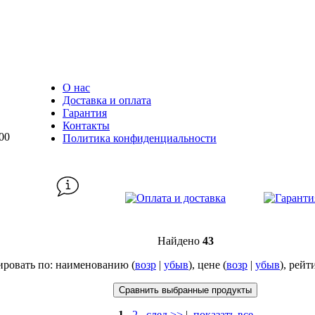
О нас
Доставка и оплата
Гарантия
Контакты
00
Политика конфиденциальности
Найдено
43
ировать по: наименованию (
возр
|
убыв
), цене (
возр
|
убыв
), рейт
1
2
след >>
|
показать все