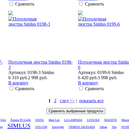
Сравнить
Сравнить
7-
Потолочная люстра Simlus 0198-
Потолочная люстра Simlu
3
6
Артикул: 0198-3 Simlus
Артикул: 0199-6 Simlus
6 310 руб.
2 998 руб.
6 420 руб.
3 998 руб.
В корзину
В корзину
Сравнить
Сравнить
1
2
след >>
|
показать все
Emme Pi Light
Eglo
FAVEL
Ideal Lux
LA LAMPADA
LUSSOLE
MASSIVE
Masie
SIMLUS
amp
SYLCOM
Snowlight
VIDRIOS GRANADA
Valsan
Vito
WUND