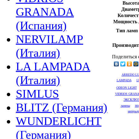
Высота 
GRANADA
Диаметр
Количест
Мощность 
(Испания)
Тип ламп 
NERVILAMP
Производит
(Италия)
Поделиться 
LA LAMPADA
ARREDO L
(Италия)
LAMPADA
L
ODEON LIGHT
SIMLUS
VIDRIOS GRAN
ЭКСКЛЮ
BLITZ (Германия)
лампы
по
интерье
WUNDERLICHT
(Германия)