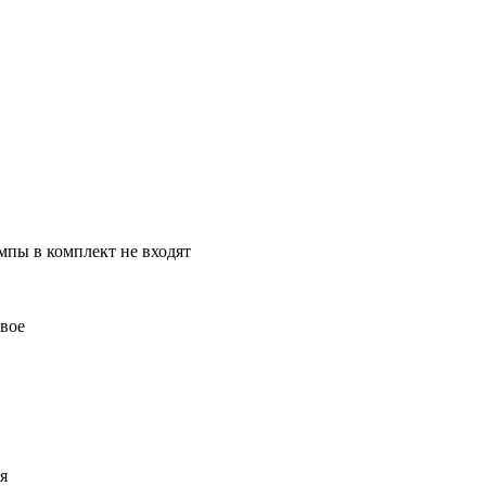
ампы в комплект не входят
овое
я