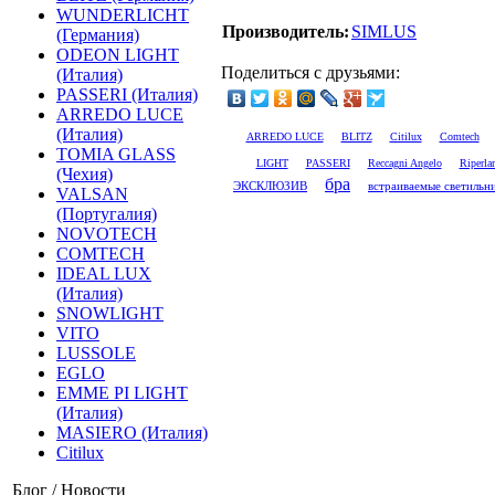
WUNDERLICHT
Производитель:
SIMLUS
(Германия)
ODEON LIGHT
Поделиться с друзьями:
(Италия)
PASSERI (Италия)
ARREDO LUCE
(Италия)
ARREDO LUCE
BLITZ
Citilux
Comtech
TOMIA GLASS
LIGHT
PASSERI
Reccagni Angelo
Riperl
(Чехия)
бра
встраиваемые светильн
ЭКСКЛЮЗИВ
VALSAN
(Португалия)
NOVOTECH
COMTECH
IDEAL LUX
(Италия)
SNOWLIGHT
VITO
LUSSOLE
EGLO
EMME PI LIGHT
(Италия)
MASIERO (Италия)
Citilux
Блог / Новости