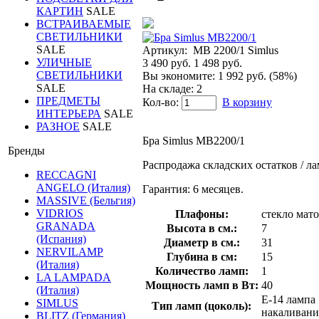
КАРТИН
SALE
ВСТРАИВАЕМЫЕ
СВЕТИЛЬНИКИ
SALE
Артикул:
MB 2200/1 Simlus
УЛИЧНЫЕ
3 490 руб.
1 498 руб.
СВЕТИЛЬНИКИ
Вы экономите:
1 992 руб. (58%)
SALE
На складе: 2
ПРЕДМЕТЫ
Кол-во:
В корзину
ИНТЕРЬЕРА
SALE
РАЗНОЕ
SALE
Бра Simlus MB2200/1
Бренды
Распродажа складских остатков / л
RECCAGNI
ANGELO (Италия)
Гарантия: 6 месяцев.
MASSIVE (Бельгия)
VIDRIOS
Плафоны:
стекло мат
GRANADA
Высота в см.:
7
(Испания)
Диаметр в см.:
31
NERVILAMP
Глубина в см:
15
(Италия)
Количество ламп:
1
LA LAMPADA
Мощность ламп в Вт:
40
(Италия)
E-14 лампа
SIMLUS
Тип ламп (цоколь):
накаливани
BLITZ (Германия)