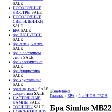
SALE
ПОТОЛОЧНЫЕ
ЛЮСТРЫ
SALE
ПОТОЛОЧНЫЕ
СВЕТИЛЬНИКИ
SALE
БРА
SALE
бра HIGH-TECH
SALE
бра антик, кантри
SALE
бра в восточном
стиле
SALE
бра классические
SALE
бра флористика
SALE
бра хрустальные
SALE
органза, ткань
SALE
флористика
SALE
Главная
»
БРА
»
бра HIGH-TECH
НАСТОЛЬНЫЕ
ЛАМПЫ
SALE
Бра Simlus MB22
ТОРШЕРЫ
SALE
ПОДСВЕТКИ ДЛЯ