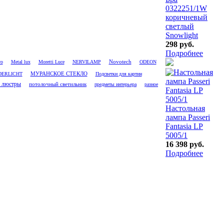
0322251/1W
коричневый
светлый
Snowlight
298 руб.
Подробнее
Novotech
ro
Metal lux
Moretti Luce
NERVILAMP
ODEON
ERLICHT
МУРАНСКОЕ СТЕКЛО
Подсветки для картин
 люстры
потолочный светильник
предметы интерьера
разное
Настольная
лампа Passeri
Fantasia LP
5005/1
16 398 руб.
Подробнее