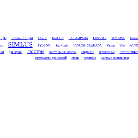
Emme Pi Light
Eglo
FAVEL
Ideal Lux
LA LAMPADA
LUSSOLE
MASSIVE
Masie
SIMLUS
amp
SYLCOM
Snowlight
VIDRIOS GRANADA
Valsan
Vito
WUND
люстры
потолочные
ики
настольные лампы
подвесы
для кухни
потолочные
светильники для ванной
столы
торшеры
уличные светильники