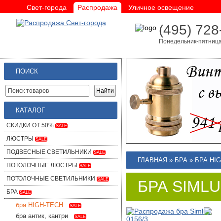
Свет-города
Распродажа
Уличное освещение
(495) 728
Понедельник-пятница 
ПОИСК
КАТАЛОГ
СКИДКИ ОТ 50%
SALE
ЛЮСТРЫ
SALE
ПОДВЕСНЫЕ СВЕТИЛЬНИКИ
SALE
ГЛАВНАЯ
»
БРА
»
БРА HI
ПОТОЛОЧНЫЕ ЛЮСТРЫ
SALE
ПОТОЛОЧНЫЕ СВЕТИЛЬНИКИ
SALE
БРА SIMLU
БРА
SALE
бра HIGH-TECH
SALE
бра антик, кантри
SALE