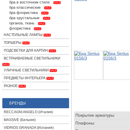
бра в восточном стиле
SALE
бра классические
SALE
бра флористика
SALE
бра хрустальные
SALE
органза, ткань
SALE
флористика
SALE
НАСТОЛЬНЫЕ ЛАМПЫ
SALE
ТОРШЕРЫ
SALE
ПОДСВЕТКИ ДЛЯ КАРТИН
SALE
ВСТРАИВАЕМЫЕ СВЕТИЛЬНИКИ
SALE
УЛИЧНЫЕ СВЕТИЛЬНИКИ
SALE
ПРЕДМЕТЫ ИНТЕРЬЕРА
SALE
РАЗНОЕ
SALE
БРЕНДЫ
RECCAGNI ANGELO (Италия)
Покрытие арматуры:
MASSIVE (Бельгия)
Плафоны:
VIDRIOS GRANADA (Испания)