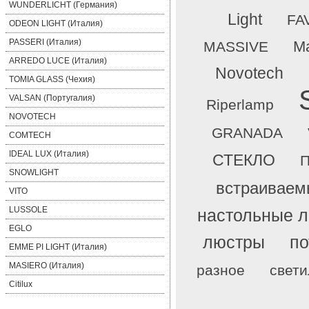
WUNDERLICHT (Германия)
Light
FA
ODEON LIGHT (Италия)
PASSERI (Италия)
Ma
MASSIVE
ARREDO LUCE (Италия)
Novotech
TOMIA GLASS (Чехия)
VALSAN (Португалия)
Riperlamp
NOVOTECH
GRANADA
COMTECH
IDEAL LUX (Италия)
СТЕКЛО
П
SNOWLIGHT
встраиваем
VITO
LUSSOLE
настольные 
EGLO
люстры
по
EMME PI LIGHT (Италия)
MASIERO (Италия)
разное
свети
Citilux